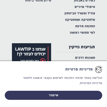
כשלים באבחון
מילון מונחי ביטוח
טיפולי שיניים
צה"ל ומשרד הביטחון
פלסטיקה ואסתטיקה
הסכמה מדעת
לפי תחומי רפואה
תביעות נזיקין
תאונות דרכים
תאונות עבודה
מדיניות פרטיות
ביטוח לאומי
פורום ביטוח לאומי
הגלישה באתר מהווה הסכמה לשימוש בקבצי Cookie
ולתנאי
מדיניות הפרטיות.
אישור
לייעוץ אישי וחסוי - ללא התחייבות
צור קשר
תקנון
אודות LAWTIP
הכותבים שלנו