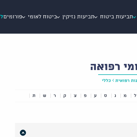
תביעות ביטוח
תביעות נזיקין
ביטוח לאומי
פורומים
לי
מי רפואה
ות רפואית
כללי
ל
מ
נ
ס
ע
פ
צ
ק
ר
ש
ת