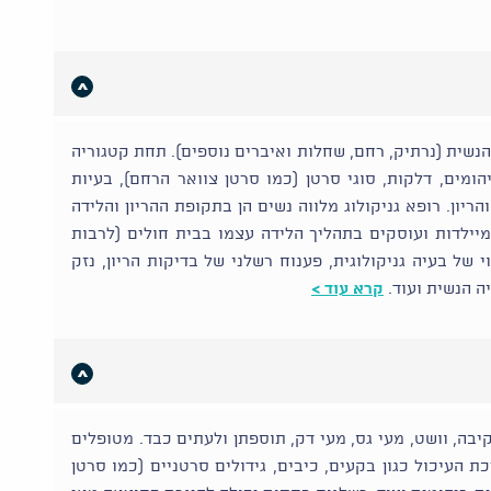
הנשית (נרתיק, רחם, שחלות ואיברים נוספים). תחת קטגוריה
יהומים, דלקות, סוגי סרטן (כמו סרטן צוואר הרחם), בעיות
הריון. רופא גניקולוג מלווה נשים הן בתקופת ההריון והלידה
במיילדות ועוסקים בתהליך הלידה עצמו בבית חולים (לרבות
 של בעיה גניקולוגית, פענוח רשלני של בדיקות הריון, נזק
ה הנשית ועוד.
קרא עוד >
יבה, וושט, מעי גס, מעי דק, תוספתן ולעתים כבד. מטופלים
 העיכול כגון בקעים, כיבים, גידולים סרטניים (כמו סרטן