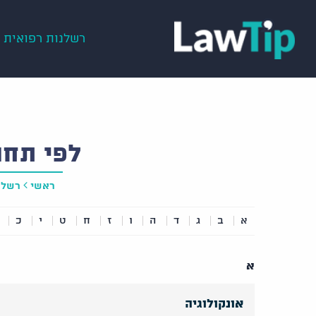
רשלנות רפואית
לפי תחו
ראשי
רשלנ
א
ב
ג
ד
ה
ו
ז
ח
ט
י
כ
א
אונקולוגיה