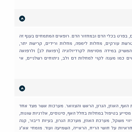
, בפרט בכלי הדם ובמחזור הדם. רופאים המתמחים בענף זה
רשת עורקים, מחלות לימפה, מחלות ורידים, קרישת יתר,
משיק במידה מסוימת לקרדיולוגיה (רפואת לב) ולרפואה
טים כמו מענה לקוי למחלות דם ולב, ניתוחים רשלניים, אי
ת האף, האוזן, הגרון, הראש והצוואר. מערכות אשר מצד אחד
 מסייע בטיפול במחלות בחלל האף, סינוסים, אלרגיות שונות,
ווי משקל, מערכת האוזן, מערכת הגרון, בעיות דיבור, קנה
ראיות על חושי הריח, הראייה, השמיעה ועוד. מומחי אא"ג