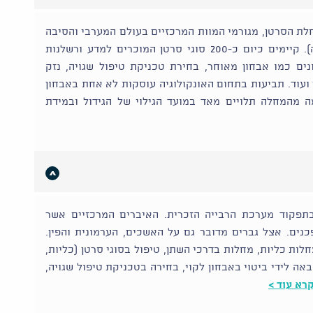
חלת הסרטן, מגורמי המוות המרכזיים בעולם המערבי והסיבה
השכיחה לפטירות בישראל (25% מסך הפטירות בשנה). קיימים כיום כ-200 סוגי סרטן המוכרים למדע ורשלנות
ים כמו אבחון מאוחר, בחירת טכניקת טיפול שגויה, נזק
 ועוד. תביעות בתחום האונקולוגיה עוסקות לא אחת באבחון
ה מהמחלה תלויים מאד במועד הגילוי של הגידול ובמידת
בתפקוד מערכת הרבייה הזכרית. האיברים המרכזיים אשר
נים. אצל גברים מדובר גם על האשכים, הערמונית והפין.
חלות כליות, מחלות בדרכי השתן, טיפול בסוגי סרטן (כליות,
באה לידי ביטוי באבחון לקוי, בחירה בטכניקת טיפול שגויה,
רא עוד >