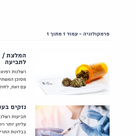
פרמקולוגיה - עמוד 1 מתוך 1
המלצת / א
לתביעה
רשלנות רפואי
מסוכן המשתיי
עם זאת, לחול
נזקים בעק
תביעות רשלנו
עליהן יותר וי
בבלוטת התריס