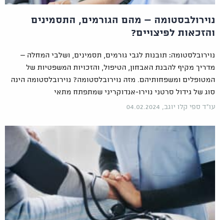
נוירולבסטומה – מהם הגורמים, התסמינים
והזכאות לפיצויים?
נוירובלסטומה: תובנות לגבי גורמים, תסמינים, ושלבי המחלה –
מדריך מקיף להבנת האבחון, הטיפול, והזכויות המשפטיות של
המטופלים ומשפחותיהם. מזה נוירובלסטומה? נוירובלסטומה הינה
סוג של גידול סרטני נוירו-אנדוקריני שמתפתח מתאי
עו"ד ספי קלו יוגב, 04.02.2024