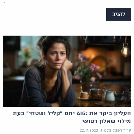
העליון ביקר את :AIG יחס "קליל ושטחי" בעת
מילוי שאלון רפואי
עו"ד רפאל אלמוג, 22.11.2023