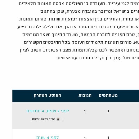
ים לגני עירייה. העובדה כי הפוליסה מכסה תאונות תלמידים
הורים בישראל ומדובר בעובדה מצערת, שכן בהתאם
או פחות, והחזרים בגין הוצאות רפואיות שונות. פורום תאונות
שר נפצעו במסגרת בית הספר או הגן. אם חלילה ילדכם נפצע
ק, טרם הפנייה לחברת הביטוח, משרד החינוך ושאר הגורמים
ושא. פורום תאונות תלמידים העוסק בכל ההיבטים הקשורים
תחום ומאפשר לכם קבלת תמונת מצב ראשונית. חשוב לציין
ית מול עורך דין וקבלת חוות דעת אישית.
משתתפים
תגובות
הפוסט האחרון
1
1
לפני 2 שנים, 4 חודשים
עו"ד רפאל אלמוג
1
1
לפני 4 שנים