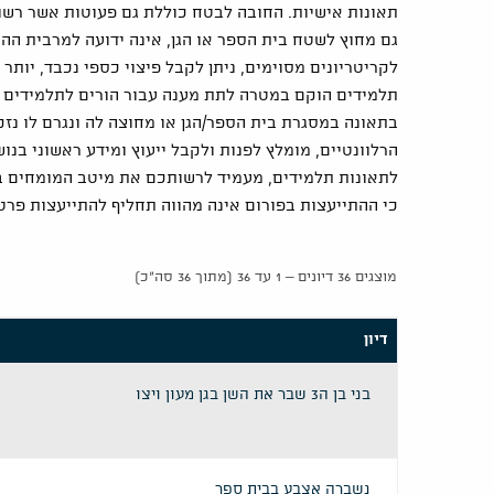
תאונות אישיות. החובה לבטח כוללת גם פעוטות אשר רשומ
גם מחוץ לשטח בית הספר או הגן, אינה ידועה למרבית ה
לקריטריונים מסוימים, ניתן לקבל פיצוי כספי נכבד, יותר 
תלמידים הוקם במטרה לתת מענה עבור הורים לתלמידים א
בתאונה במסגרת בית הספר/הגן או מחוצה לה ונגרם לו נז
הרלוונטיים, מומלץ לפנות ולקבל ייעוץ ומידע ראשוני בנ
לתאונות תלמידים, מעמיד לרשותכם את מיטב המומחים ב
כי ההתייעצות בפורום אינה מהווה תחליף להתייעצות פרטנ
מוצגים 36 דיונים – 1 עד 36 (מתוך 36 סה״כ)
דיון
בני בן ה3 שבר את השן בגן מעון ויצו
נשברה אצבע בבית ספר