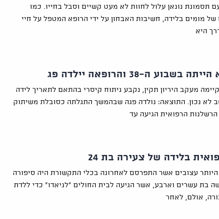
ם תסמונת נונאן עלול לחוות לא מעט קשיים וסבל בחייו. כמו
של מומים בלידה, חשיבות האבחון על ידי הרופא המטפל על חיי
ך היא
 בשבוע ה-38 והרופאה יילדה פג
קיימה מעקב היריון תקין, נקבע ניתוח קיסרי בהתאם לתאריך לידה
 לא נכון. התוצאה: נולדה פגה שבהמשך התגלתה כסובלת משיתוק
 הרשלנות הרפואית הגיעה עד
ואית בלידה של צעירה בת 24
יותר עצובים אשר התפרסם לאחרונה בכלי התקשורת היה סיפורה
ה בת עשרים וארבע, אשר הגיעה לבית החולים "לניאדו" כדי ללדת
רה, אולם, לאחר