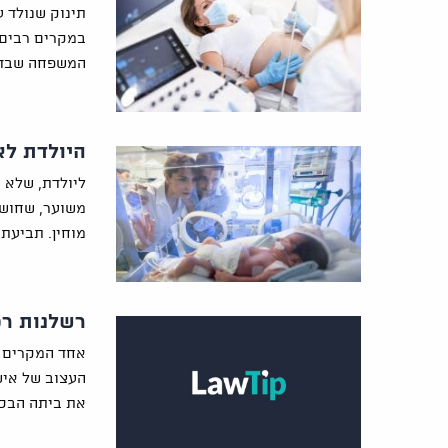
תינוק שנולד ע
במקרים רבים 
המשפחה שבדר
היולדת לא הייתה
ליולדת, שלא 
משוער, שחושב
מוחין. תביעת
רשלנות רפ
אחד המקרים ה
העצוב של איש
את ביתה הבכו