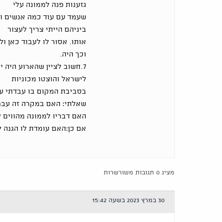
גזענות פנה לממונה עלי
שעמד עם עוד כמה אנשים ו
ביניהם הייתי צריך לעצור
אותו. אסור לו לעבוד כאן 
וכך היה.
7.חשוב לציין שהארוע היה י
לישראל והוצטו מכוניות
בסביבת המקום בו עבדתי ע"
שאלתי: האם במקרה זה עבר
האם דבריו לממונה מהווים ל
אם כן:האם עומדת לו הגנה לפי סעיף 7א(א)לפ
מציג 0 תגובות משורשרות
30 במרץ 2023 בשעה 15:42