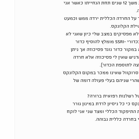
המשכתי עם הקלונקס 2 מ"ג משך 12 שנים תחת הנחייתו כאשר אני
.
 על החרדה הכללית ירדה ממש וכמעט
ילת הקלונקס.
א מפסיקים במצב שלי כיון שאני לא
מגיב לטיפולים המקובלים בכדורי -SSRI מומלץ להוסיף כדור
מקור כדור נוגד פסיכוזה אך ניתן
הדגיש שאין לי פסיכוזה אלא חרדה
ה לתוספת הכדור).
סרוקוול שאינו ממכר במקום הקלונקס
"ג ביממה) שהרי שניהם בעלי פעולה דומה של
ל רשלנות רפואית ברורה?
ס כי כל ניסיון לרדת במינון גורר
תיפקוד הכללי ומצד שני אני לוקח
י בחרדה כללית גבוהה.