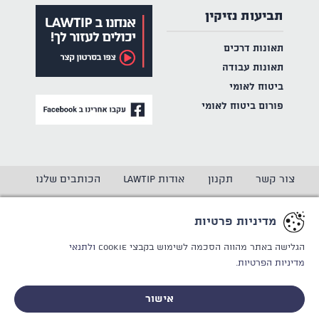
תביעות נזיקין
תאונות דרכים
תאונות עבודה
ביטוח לאומי
פורום ביטוח לאומי
צור קשר
תקנון
אודות LAWTIP
הכותבים שלנו
הצהרת נגישות
מדיניות פרטיות
מדיניות פרטיות
CREATED BY
WINSITE
© LAWTIP
הגלישה באתר מהווה הסכמה לשימוש בקבצי Cookie
ולתנאי
מדיניות הפרטיות.
אתר זה מוגן באמצעות reCAPTCHA ו
מדיניות הפרטיות
ותנאי
השימוש
של Google חלים עליו.
אישור
לייעוץ אישי וחסוי - ללא התחייבות