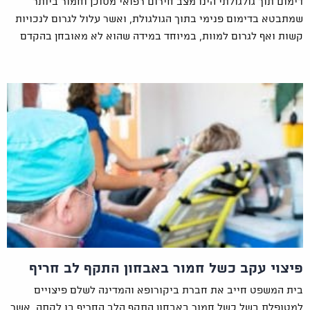
דימום תוך גולגולתי הינו מצב חירום רפואי מסוכן וחמור ביותר
שמתבטא בדימום פנימי בתוך הגולגולת, ואשר עלול לגרום לנכויות
קשות ואף לגרום למוות, במיוחד במידה שהוא לא מאובחן בהקדם
פיצוי עקב כשל חמור באבחון התקף לב חריף
בית המשפט חייב את חברת ביקורופא והמדינה לשלם פיצויים
למטופלת בשל כשל חמור באבחון התקף הלב החריף בו לקתה, אשר