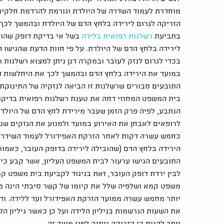
מוחדרת לעמוד השדרה של היולדת וגורמת להרדמת חלקים 
הזריקה לגרום לירידה בלחץ הדם של היולדת ובהמשך לכך 
בתביעת
רשלנות רפואית בלידה
בשל אי בדיקת דופק שהוג
לירידה בלחץ הדם של היולדת. על פי חוות הדעת שהגישו ה
בכדי לגרום לנזק לעובר ובמקרה דנן ניתן למצוא רשלנות 
במועד את הירידה בלחץ הדם ובהמשך לכך את היחלשות ד
התובעים סבורים שרשלנות זו הביאה לנזקיה של התינוקת,
בית המשפט המחוזי דחה את טענת רשלנות רפואית בדיקת
הנתבע, לפיה פרק הזמן שעבר מירידת לחץ הדם של היולדת
לרופאים לאבחן את האירוע במועד ולמנוע את הנזקים שנגר
כחמש עשרה דקות לאחר הזרקת האפידורל לעמוד השידרה ש
הירידה בלחץ הדם (שהובילה לירידה בדופק העובר, כאמור)
התובעים הגישו ערעור לבית המשפט העליון, אשר קבע כי 
לבין ירדת דופק העובר, זאת בניגוד לקביעת בית משפט 
משפט קמא ושלפיה שלל את קיומו של קשר סיבתי הינה מוט
יותר מחמש עשרה ממועד הזרקת האפידורל ועד ללידה. ודו