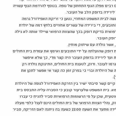
רבים מפלג הגוף התחתון של גופה. בנוסף להרדמת הגוף עשויה
לירידה בדופק הלב של העובר.
שה לבית המשפט המחוזי, נטען כי זריקת האפידורל גרמה
תובעים, די בירידה של עשרים אחוזים בלחץ דמה של יולדת
רפואית בדיקת דופק בכך שהצוות הרפואי שיילד אותה לא גילה
ופק העובר.
 אשר נולדה עם שיתוק מוחין.
 דופק שהועלתה על ידי התובעים ואימץ את עמדת בית החולים
 ועד לירידה בדופק העובר היה קצר מדי, כך שלא איפשר
מו לעובר. ודוק, לטענת בית החולים, התינוקת נולדה רק
ל היולדת וברי כי בפרק זמן כה קצר אי אפשר לתקן את
.
קיים קשר סיבתי ישיר בין הזרקת האפידורל לגופה של היולדת
קמא. בית המשפט שלערעור קובע כי הסברה עליה התבסס בית
עית, שכן על פי הרשומות הרפואיות סביר להניח כי עברו
ק, נהלי הצוות הרפואי של בית החולים הינם לעגל כלפי מעלה
את השעות הנרשמות בגיליון הלידה ועל כן כאשר גיליון הלידה מתעד את השעה 22:00 כשעה בה ניתנה לאם הזריקה, סביר