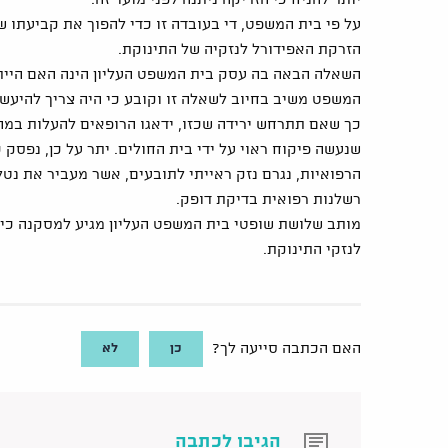
יותר להניח כי הזריקה ניתנה לפני מועד זה.
על פי בית המשפט, די בעובדה זו כדי להפוך את קביעתו 
הזרקת האפידורל לנזקיה של התינוקת.
השאלה הבאה בה עסק בית המשפט העליון הינה האם הייתה
המשפט משיב בחיוב לשאלה זו וקובע כי היה צריך להיעשו
כך שאם תתרחש ירידה שכזו, ידאגו הרופאים להעלות במה
שנעשה פיקוח ראוי על ידי בית החולים. יתר על כן, נפסק
הרפואיות, נגרם נזק ראייתי לתובעים, אשר מעביר את נט
רשלנות רפואית בדיקת דופק.
מותב שלושת שופטי בית המשפט העליון מגיע למסקנה כי ב
לנזקי התינוקת.
כן
לא
האם הכתבה סייעה לך?
הגיבו לכתבה