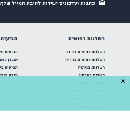
כתבות ועדכונים ישירות לתיבת המייל שלך!
רשלנות רפואית
תביעות 
רשלנות רפואית בלידה
תביעות סי
רשלנות רפואית בהריון
אובדן כוש
רשלנות בניתוח
תביעות בי
כשלים באבחון
מילון מונח
×
טיפולי שיניים
צה"ל ומשרד הביטחון
פלסטיקה ואסתטיקה
הסכמה מדעת
לפי תחומי רפואה