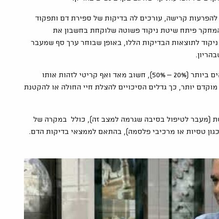
 להפרעות קרישה, עורכים לה בדיקות של ספירת דם ותפקוד
המחקר פיתח שיטת ניקוד פשוטה שלוקחת בחשבון את
 ניקוד לתוצאות הבדיקות הללו, באופן שבוחר ערך סף שמעבר
הריון.
מאחר שמדובר במצב מסכן חיים, בעל סיכויי תמותה גבוהים ביותר (20% – 50%), חשוב מאד ואף קריטי לזהות אותו
וקדם יותר, כך גדלים הסיכויים להצלת חיי החולה או להקטנת
ת (מעבר לטיפול בסיבה שגרמה למצב זה), כולל במקרה של
כגון טסיות או מרכיבי פלסמה), בהתאם לממצאי בדיקות הדם.