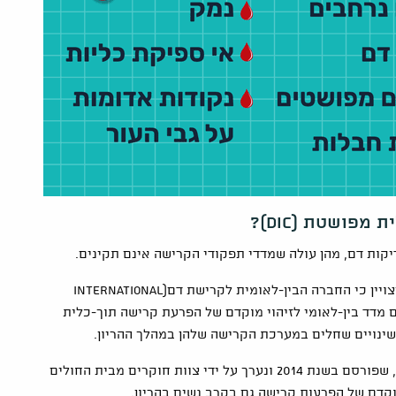
פושטת (DIC)?
ת דם, מהן עולה שמדדי תפקודי הקרישה אינם תקינים.
מבחינת אפשרויות הזיהוי המוקדם של הפרעות הקרישה, יצויין כי החברה הבין-לאומית לקרישת דם(International
Society of Thromb) פיתחה אמנם מדד בין-לאומי לזיהוי מוקדם של הפרעת קרישה תוך-כלית
שינויים שחלים במערכת הקרישה שלהן במהלך ההריון.
אולם, במסגרת מחקר על הפרעות קרישה אצל נשים הרות, שפורסם בשנת 2014 ונערך על ידי צוות חוקרים מבית החולים
מוקדם של הפרעות קרישה גם בקרב נשים בהריון.