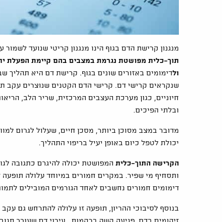
מנגנון קרישת הדם בגוף הינו מנגנון קריטי שנועד לשמור 
תוך-כלית מפושטת נגרמת במצבים בהם קיימת הפעלת יתר
ול
דימומים באזורים שונים בגוף. קרישת דם היא תהליך שב
שנקראים קרישי דם. קרישי הדם הקטנים שנוצרים עקב תופ
חיוניים, כגון מערכת העצבים המרכזית, שריר הלב, הריאות
ובלתי הפיכים.
יכולת לטפל כיום באופן יעיל בריפוי התהליך.
הקרישה התוך-כלית
המפושטת יכולה להיגרם כתגובה לגור
ותסחיף מי שפיר. במקרים חמורים במיוחד עלולה תופעה 
דימומים חמורים נחשבים לאחד הגורמים המובילים לתמותה
בנוסף לסיבוכי ההריון, תופעה זו עלולה להתרחש גם עקב מ
זיהומים בדם, פגיעה קשה ברקמות, עירוי דם שעורר תגוב