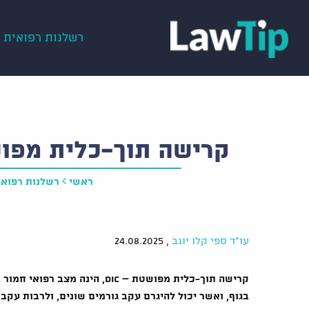
רשלנות רפואית
קרישה תוך-כלית מפושטת–DIC כסיבו
ראשי
רשלנות רפואי
עו"ד ספי קלו יוגב
,
24.08.2025
קרישה תוך-כלית מפושטת –
DIC
, הינה
מצב רפואי חמור ב
בגוף, ואשר יכול להיגרם עקב גורמים שונים, ולרבות עקב ס