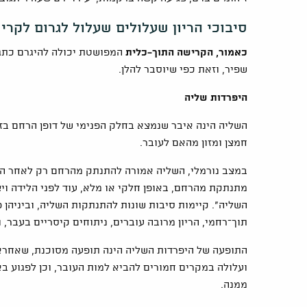
סיבוכי הריון שעלולים שעלול לגרום לקרישה
כאמור, הקרישה התוך-כלית
המפושטת יכולה להיגרם כתגוב
שפיר, וזאת כפי שיוסבר להלן.
היפרדות שליה
השליה הינה איבר שנמצא בחלק הפנימי של דופן הרחם בז
חמצן ומזון מהאם לעובר.
במצב נורמלי, השליה אמורה להתנתק מהרחם רק לאחר הלי
מתנתקת מהרחם, באופן חלקי או מלא, עוד לפני הלידה וי
השליה". קיימות סיבות שונות להתנתקות השליה, וביניהן פק
תוך־רחמי, הריון מרובה עוברים, ניתוחים קיסריים בעבר, ו
התופעה של היפרדות השליה הינה תופעה מסוכנת, שאחרא
ועלולה במקרים חמורים להביא למות העובר, וכן לפגוע ב
ממנה.