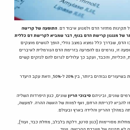
על תקינות מחזור הדם ולמנוע איבוד דם.
התופעה של קרישה
 של מנגנון קרישת הדם בגוף, דבר שמביא לקרישת דם כללית
ו הדם, שבדרך כלל נמצא במצב נוזלי, הופך לגושים מוצקים
עה זו, גורמים גם להפרעה בזרימת הדם הנורמלית לאיברים
, הכליות, והכבד, ועקב כך עלולים לגרום להם לנזקים קשים
מדובר במצב מסוכן ביותר, מסכן חיים, שעלול לגרום למוות בשיעורים גבוהים ביותר, בין 20% ל-50%, וזאת עקב היעדר
מים שונים, וביניהם
סיבוכי הריון
שונים, כגון היפרדות השליה
זו להביא לכריתת הרחם, ואף למוות של האשה ההרה. למעשה,
 במהלך ההריון והלידה בארץ ובעולם.
חלות מסויימות (כגון סרטן, דלקת בלבלב, מחלת כבד, ועוד),
ה לא תקינה של מערכת הקרישה, ועוד.