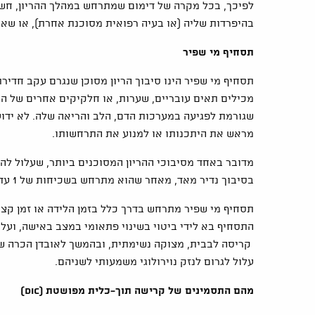
לפיכך, בכל מקרה של דימום שמתרחש במהלך ההריון, חשוב
בהיפרדות שליה (או בעיה רפואית מסוכנת אחרת), או שא
תסחיף מי שפיר
תסחיף מי שפיר הינו סיבוך הריון מסוכן שנגרם עקב חדיר
מכילים תאים עובריים, שערות, או חלקיקים אחרים של הע
שגורמת לפגיעה במערכות הדם, הלב והריאה שלה. לא ידוע 
מראש את היתכנותו או למנוע את התרחשותו.
מדובר באחד מסיבוכי ההריון המסוכנים ביותר, שעלול לה
בסיבוך נדיר מאד, מאחר שהוא מתרחש בשכיחות של 1 עד 2 מקרים ל-100,000 לידות.
תסחיף מי שפיר מתרחש בדרך כלל בזמן הלידה או זמן קצר 
התסחיף בא לידי ביטוי בשינוי פתאומי במצב באישה, ועלו
קריסה לבבית, מצוקה נשימתית, ובהמשך לאובדן הכרה שלע
עלול לגרום לנזק נוירולוגי משמעותי לשניהם.
מהם התסמינים של קרישה תוך-כלית מפושטת (
DIC
)