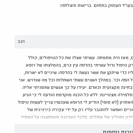
 בעו"ד העוסק בתחום. בריאות והצלחה!
הגב
ם, מאז היה מתמחה. עשיתי אצלו את כל הטיפולים, כולל
 רק טיפול גדול עשיתי בהדסה עין כרם, בהמלצתו של רופא
יו כדי שיתקן את אשר נעשה לי בהדסה: שיניים לא ישרות,
ל הפה וכו'. במהלך השנים עשתי השתלות וכל מה שנדרש. אני
בחינה מקצועית וכאדם. יעידו על כך אנשים שהפניתי אליה.
תלמידה מצטיינת. ללא כל הכנה מוקדמת הודעה לי כי הגיע
אחרון (לא סופי) הודיע לי הרופא שעכשיו צריך לעשות טיפול
וניים ואפשר להתגבר עליו רק על ידי עקירה כירורגית של
ידק ותהליך של שתלים. מלבד האכזבה והמחשבה על המחיר
 אסתטיות ממושך, ההתנפחות, סימני הפציעה הממושכים
ובות נוספות
כדי להוזיל את ההוצאה, הציע הרופא שאחותו תבצע את