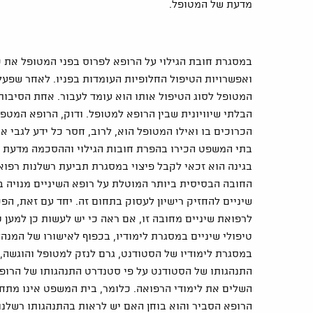
מדעת של המטופל.
במסגרת חובת הגילוי על הרופא לפרוס בפני המטופל את כל
ואפשרויות הטיפול החלופיות העומדות בפניו. לאחר שפע
המטופל לסוג הטיפול אותו הוא עומד לעבור. אחת הסיבות
הבלתי שיוויונית שבין הרופא למטופל. ודוק, הרופא המטפ
הכרוכים בו ואילו המטופל הוא, לרוב, חסר כל ידע לגבי או
בתי המשפט הכירו בהפרת חובות הגילוי וההסכמה מדעת על
בגינה הוא זכאי לקבל פיצוי במסגרת תביעת רשלנות רפואי
החובה הבסיסית ביותר המוטלת על רופא השיניים מנויה 
שיניים להחזיק רישיון לעסוק בתחום זה. יחד עם זאת, ה
לרפואת שיניים מחובה זו, אם ראה כי יש לעשות כן למען 
טיפולי שיניים במסגרת לימודיו, בכפוף לאישורו של המנה
במסגרת לימודיו של הסטודנט, גרם לנזק למטופל והוגשה, 
התנהגותו של הסטודנט על פי סטנדרט התנהגותו של הרופא
השלים את לימודי הרפואה. כלומר, בית המשפט אינו מתחשב
הרופא הסביר והוא בוחן האם יש לראות בהתנהגותו רשלנות