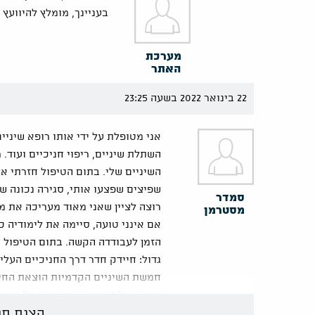
בעניינך, מומלץ להיוועץ
מערכת
האתר
22 בינואר 2022 בשעה 23:25
אני מטופלת על ידי אותו רופא שיניי
השתלת שיניים, ריפוי חניכיים ועוד.
השיניים שלי. בתום הטיפול חזרתי אל
שפיצים שפצעו אותי, סגירה נכונה ש
סמדר
רוצה לציין שאני מאוד מעריכה את מ
מסטרמן
אם אינני טועה, סיימה את לימודיה כ
הזמן לעבודדה הקשה. בתום הטיפול ה
גדול: חיידק חדר דרך החניכיים העלי
חמשת השיניים הקדמיות הוצאת החי
הצפוי, עלתה מייד המחשבה על העדר
הצגת תג
באמצע הפנים ללא סיכוי להסתירם. 