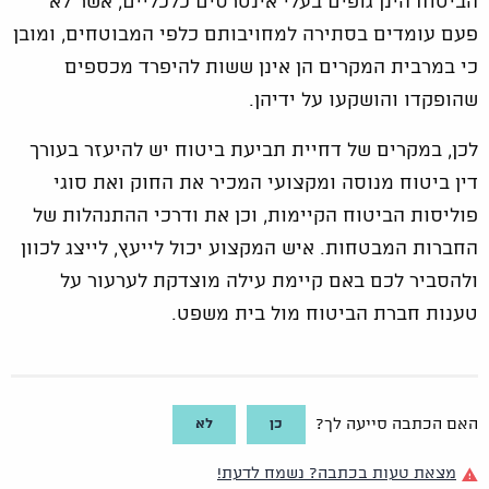
הביטוח הינן גופים בעלי אינטרסים כלכליים, אשר לא
פעם עומדים בסתירה למחויבותם כלפי המבוטחים, ומובן
כי במרבית המקרים הן אינן ששות להיפרד מכספים
שהופקדו והושקעו על ידיהן.
לכן, במקרים של דחיית תביעת ביטוח יש להיעזר בעורך
דין ביטוח מנוסה ומקצועי המכיר את החוק ואת סוגי
פוליסות הביטוח הקיימות, וכן את ודרכי ההתנהלות של
החברות המבטחות. איש המקצוע יכול לייעץ, לייצג לכוון
ולהסביר לכם באם קיימת עילה מוצדקת לערעור על
טענות חברת הביטוח מול בית משפט.
כן
לא
האם הכתבה סייעה לך?
מצאת טעות בכתבה? נשמח לדעת!