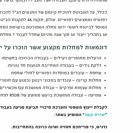
שהמחלה תיגרם עקב העבודה אצל מעבידו ובמקרים של עו
ככלל, על המבוטח להוכיח קיומם של התנאים הנ"ל להכר
רפואית וממצאים רפואי
המוסד לביטוח לאומי יראו מחלה המפורטת ברשימת המחל
או בתהליך ייצור או תוך שנה מהיום שחדל לעבוד ? מחלת
דוגמאות למחלות מקצוע אשר הוכרו על יד
הרעלות מחומרים רעילים – בעבודה הכרוכה בחשיפה ל
דלקת גידים – בעבודה המחייבת תנועות חד גוניות.
שחפת – עובדים במוסדות רפואיים לחולי שחפת.
מחלות קרינה – עובדים במכוני רנטגן ובמגע עם חומרי
מחלות עצמות ופרקים – עבודה ממושכת עם מכשירים 
שמיעה – עבודה ממושכת ברעש ממוצע של 85db לפחות.
לקבלת ייעוץ משפטי והערכת סיכויי תביעת פגיעה בעבו
"
יצירת קשר
" המופיע באתר.
נדגיש, כי פנייתכם חסויה ואינה כרוכה בהתחייבות.