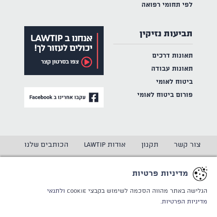
לפי תחומי רפואה
תביעות נזיקין
תאונות דרכים
תאונות עבודה
ביטוח לאומי
פורום ביטוח לאומי
צור קשר
תקנון
אודות LAWTIP
הכותבים שלנו
הצהרת נגישות
מדיניות פרטיות
מדיניות פרטיות
CREATED BY
WINSITE
© LAWTIP
הגלישה באתר מהווה הסכמה לשימוש בקבצי Cookie
ולתנאי
מדיניות הפרטיות.
אתר זה מוגן באמצעות reCAPTCHA ו
מדיניות הפרטיות
ותנאי
השימוש
של Google חלים עליו.