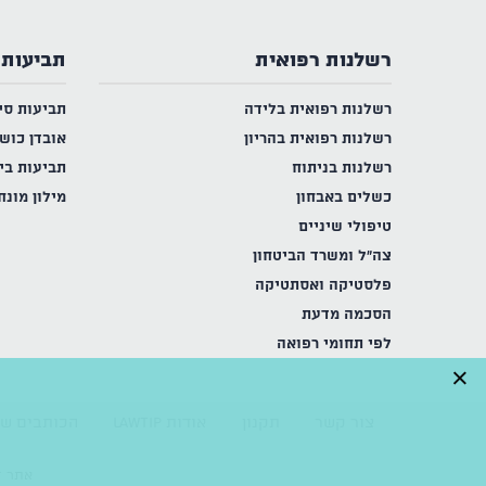
רשלנות רפואית
תביעות 
רשלנות רפואית בלידה
תביעות סי
רשלנות רפואית בהריון
אובדן כוש
רשלנות בניתוח
תביעות בי
כשלים באבחון
מילון מונח
טיפולי שיניים
צה"ל ומשרד הביטחון
פלסטיקה ואסתטיקה
הסכמה מדעת
לפי תחומי רפואה
×
צור קשר
תקנון
אודות LAWTIP
הכותבים של
אתר זה מ