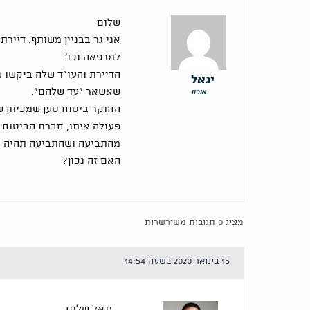
שלום
אני גר בבניין משותף. דיירת
למרפאה וכו'.
הדיירת והעו"ד שלה ביקשו 
יגאל
שאשאר "עד שלהם".
אורח
החוקר ביטוח טען שמכיוון 
פעולה איתו, חברת הביטוח
מהתביעה ושהתביעה תהיה נג
האם זה נכון?
מציג 0 תגובות משורשרות
15 בינואר 2020 בשעה 14:54
יגאל שלום,