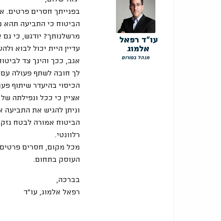
בפנייתך חסרים פרטים. אי
הביטוח כי התביעה תהא נ
מרשלנותך? יודגש, כי גם 
עו"ד רפאל
אלמוג
עדיין היית יכול לבוא ולה
מנהל בפורום
אגב, ככך והינך צד לביטו
לך חובה לשתף פעולה עם ח
הכיסוי בהיעדר שיתוף פעול
אציין כי ככל ונפילתה של 
וניתן להגיש את התביעה א
הביטוח אמורה לבטח נזקים
רלוונטי.
מכל מקום, חסרים פרטים ר
העוסק בתחום.
בברכה,
רפאל אלמוג, עו"ד