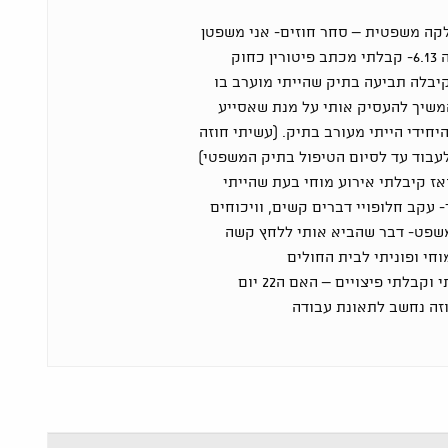
במחלקה משפטית – סחר חוזים- אני משפטן
במקצועי. עזבתי את העבודה 6.13- קבלתי מכתב פיטורין כחוק
קיבלה תביעה בתיק שהייתי מוערב בו
שיך להעסיק אותי על מנת שאסייע
היחידי הייתי מעורב בתיק. (עשיתי חוזה
עבוד עד לסיום הטיפול בתיק המשפטי)
בוד עוד 22 יום- ואז קיבלתי אירוע מוחי בעת שהייתי
עקב חלופויי דברים קשים, וויכוחים
ת בבית משפט- דבר שהביא אותי ללחץ קשה
וחי ופוניתי לבית החולים
שאלתי האם למרות שפוטרתי וקבלתי פיצויים – האם ה22 יום
זה נחשב לתאונת עבודה