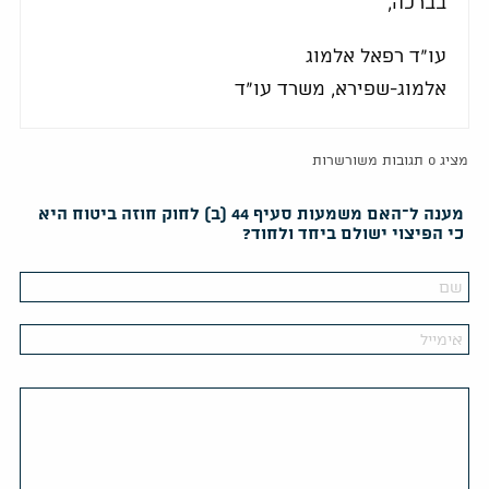
בברכה,
עו"ד רפאל אלמוג
אלמוג-שפירא, משרד עו"ד
מציג 0 תגובות משורשרות
מענה ל־האם משמעות סעיף 44 (ב) לחוק חוזה ביטוח היא
כי הפיצוי ישולם ביחד ולחוד?