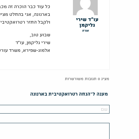
כל עוד כבר הוכרה זה מכ
בארנונה, אני בהחלט מציע
עו"ד שירי
ולקבל החזר רטרואקטיבי.
גליקמן
אורח
שבוע טוב,
שירי גליקמן, עו"ד
אלמוג-שפירא, משרד עורכי
מציג 0 תגובות משורשרות
מענה ל־הנחה רטרואקטיבית בארנונה