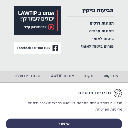
תביעות נזיקין
תאונות דרכים
תאונות עבודה
ביטוח לאומי
פורום ביטוח לאומי
צור קשר
תקנון
אודות LAWTIP
הכותבים שלנו
הצהרת נגישות
מדיניות פרטיות
מדיניות פרטיות
CREATED BY
WINSITE
© LAWTIP
הגלישה באתר מהווה הסכמה לשימוש בקבצי Cookie
ולתנאי
מדיניות הפרטיות.
אתר זה מוגן באמצעות reCAPTCHA ו
מדיניות הפרטיות
ותנאי
השימוש
של Google חלים עליו.
אישור