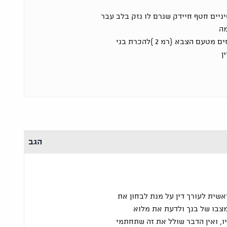
יניים חטף חיידק שגרם לו נזק בלב עבר
מה
שאלתי האם לחתום על טפסים מטעם הצבא {רמ 2 }להכרת בני
ן
הגב
שית לעורך דין על מנת לבחון את
מצבו של בנך ולדעת את מלוא
יו, ואין הדבר שולל את זה שתחתמי