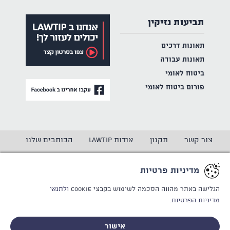
תביעות נזיקין
תאונות דרכים
תאונות עבודה
ביטוח לאומי
פורום ביטוח לאומי
צור קשר
תקנון
אודות LAWTIP
הכותבים שלנו
הצהרת נגישות
מדיניות פרטיות
מדיניות פרטיות
CREATED BY
WINSITE
© LAWTIP
הגלישה באתר מהווה הסכמה לשימוש בקבצי Cookie
ולתנאי
מדיניות הפרטיות.
אתר זה מוגן באמצעות reCAPTCHA ו
מדיניות הפרטיות
ותנאי
השימוש
של Google חלים עליו.
אישור