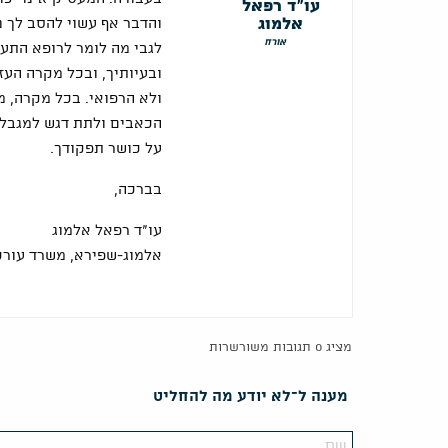
עו"ד רפאל
אלמוג
והדבר אף עשוי להסב לך נ
אורח
לגבי מה לומר לרופא התעס
ובעיותיך, ובכל מקרה העז
ולא הרפואי. בכל מקרה, מ
הכאבים ולתת דגש למגבלו
על כושר תפקודך.
בברכה,
עו"ד רפאל אלמוג
אלמוג-שפירא, משרד עורכי
מציג 0 תגובות משורשרות
מענה ל־לא יודע מה להחליט