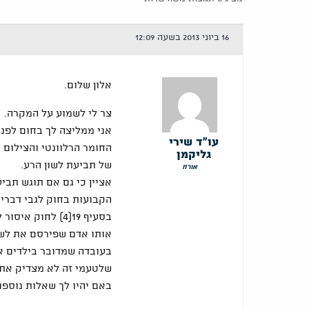
16 ביוני 2013 בשעה 12:09
אלון שלום.
צר לי לשמוע על המקרה.
אני ממליצה לך בחום לפנ
עו"ד שירי
החומר הרלוונטי והצילום 
גליקמן
של תביעת לשון הרע.
אורח
אציין כי גם אם תוגש תבי
הקבועות בחוק לגבי דברים
בסעיף 19(4) לחוק
אותו אדם שפירסם את לשו
בעובדה שמדובר בילדים א
שלטעמי זה לא מצדיק את 
באם יהיו לך שאלות נוספות