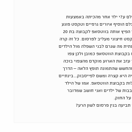
י בכיתה ו? (בן 12) צולם ע?י ילד אחר מהכיתה באמצעות
ם הוסיף איורים גרפיים וטקסט פוגע
(בעל אופי מיני) לתמונה ואז הפיץ אותה בווטסאפ לקבוצה בת 20
סט חיצוני מעליב לפרסום. כל זה קרה
תית מה שגרם לבני השפלה מול הילדים
 בקבוצת הווטסאפ כמובן ולכן צפו
י עזב את הארוע מוקדם מהצפוי בוכה
 והחשש שהתמונה תופץ הלאה – הדרך
ה היא קצרה ומשם לפייסבוק…בינתיים
ות בקבוצת הווטסאפ. אמו של הילד
בות של ילדים ואני חושב שמדובר
על החוק.
תביעה בגין פרסום לשון הרע?