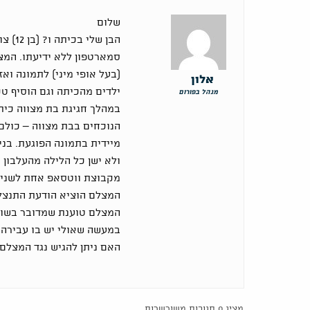
שלום
הבן של
סמארטפון ללא ידיעתו. המצל
אלון
ילדים מהכיתה וגם הוסיף טק
מנהל בפורום
במהלך חגיגת בת מצווה כית
הנוכחים בבת מצווה – כולם
מיידית בתמונה הפוגעת. בנ
ולא ישן כל הלילה מהעלבון
מקבוצת ווטסאפ אחת לשניי
המצלם הוציא הודעת התנצל
המצלם טוענת שמדובר בשוב
במעשה שאולי יש בו עבירה 
האם ניתן להגיש נגד המצלם 
מציג 0 תגובות משורשרות