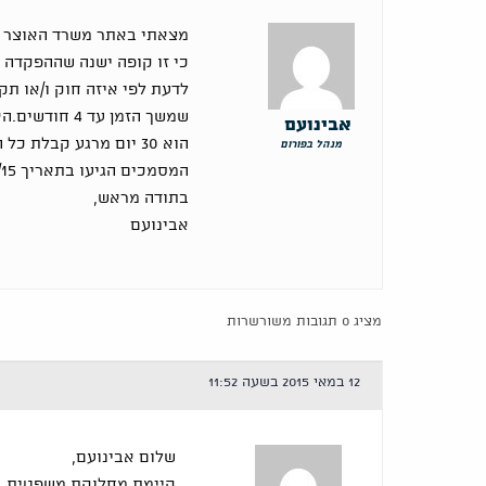
מצאתי באתר משרד האוצר ,קו
לדעת לפי איזה חוק ו/או ת
שמשך הזמן עד 
אבינועם
הוא 30 יום מרגע קבלת
מנהל בפורום
המסמכים הגיעו בתאריך 21/04/15.
בתודה מראש,
אבינועם
מציג 0 תגובות משורשרות
12 במאי 2015 בשעה 11:52
שלום אבינועם,
קיימת מחלוקת משפטית בש