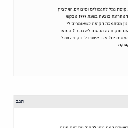
פת גמל לתגמולים ופיצווים.יש לציין
כי זו קופה ישנה שההפקדה האחרונה בוצעה בשנת 1999.אבקש
קנון מסתמכת הקופה כשאומרים לי
4 חודשים.האם חוק חוזה הבטוח לא גובר ?והמועד
 כל המסמכים? אגב אישרו לי בקופה שכל
הגב
אלה האם ניתן להחיל את חוק חוזה