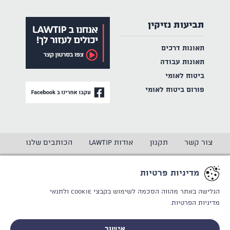
תביעות נזיקין
תאונות דרכים
תאונות עבודה
ביטוח לאומי
פורום ביטוח לאומי
צור קשר
תקנון
אודות LAWTIP
הכותבים שלנו
הצהרת נגישות
מדיניות פרטיות
מדיניות פרטיות
CREATED BY
WINSITE
© LAWTIP
הגלישה באתר מהווה הסכמה לשימוש בקבצי Cookie
ולתנאי
מדיניות הפרטיות.
אתר זה מוגן באמצעות reCAPTCHA ו
מדיניות הפרטיות
ותנאי
השימוש
של Google חלים עליו.
אישור