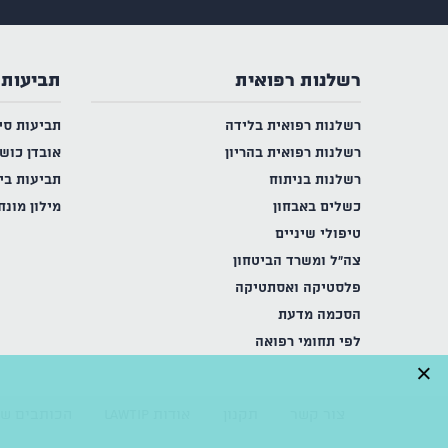
רשלנות רפואית
תביעות 
רשלנות רפואית בלידה
תביעות סי
רשלנות רפואית בהריון
אובדן כוש
רשלנות בניתוח
תביעות בי
כשלים באבחון
מילון מונח
טיפולי שיניים
צה"ל ומשרד הביטחון
פלסטיקה ואסתטיקה
הסכמה מדעת
לפי תחומי רפואה
×
צור קשר
תקנון
אודות LAWTIP
הכותבים של