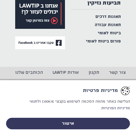
תביעות נזיקין
תאונות דרכים
תאונות עבודה
ביטוח לאומי
פורום ביטוח לאומי
צור קשר
תקנון
אודות LAWTIP
הכותבים שלנו
הצהרת נגישות
מדיניות פרטיות
מדיניות פרטיות
CREATED BY
WINSITE
© LAWTIP
הגלישה באתר מהווה הסכמה לשימוש בקבצי Cookie
ולתנאי
מדיניות הפרטיות.
אתר זה מוגן באמצעות reCAPTCHA ו
מדיניות הפרטיות
ותנאי
השימוש
של Google חלים עליו.
אישור
לייעוץ אישי וחסוי - ללא התחייבות