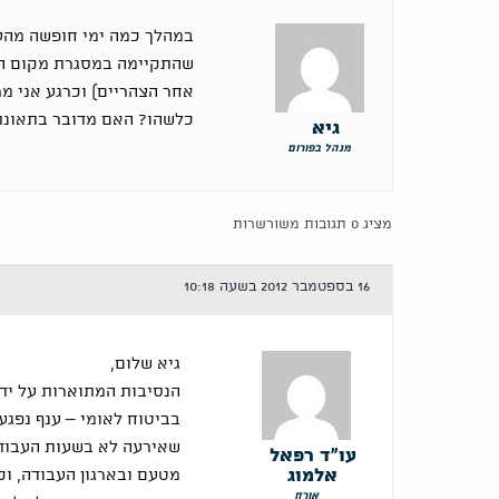
במהלך כמה ימי חופשה מהעב
שהתקיימה במסגרת מקום הע
אחר הצהריים) וכרגע אני מר
כלשהו? האם מדובר בתאונת
גיא
מנהל בפורום
מציג 0 תגובות משורשרות
16 בספטמבר 2012 בשעה 10:18
גיא שלום,
הנסיבות המתוארות על יד
בביטוח לאומי – ענף נפגע
שאירעה לא בשעות העבודה
עו"ד רפאל
אלמוג
מטעם ובארגון העבודה, ו
אורח