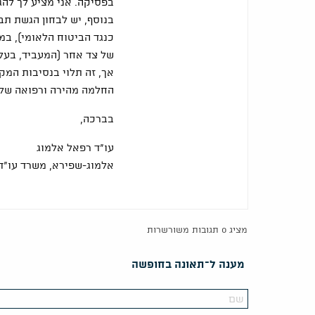
בפסיקה. אני מציע לך להג
בנוסף, יש לבחון הגשת תב
כנגד הביטוח הלאומי), ב
של צד אחר (המעביד, בעל 
אך, זה תלוי בנסיבות המק
החלמה מהירה ורפואה של
בברכה,
עו"ד רפאל אלמוג
אלמוג-שפירא, משרד עו"ד
מציג 0 תגובות משורשרות
מענה ל־תאונה בחופשה