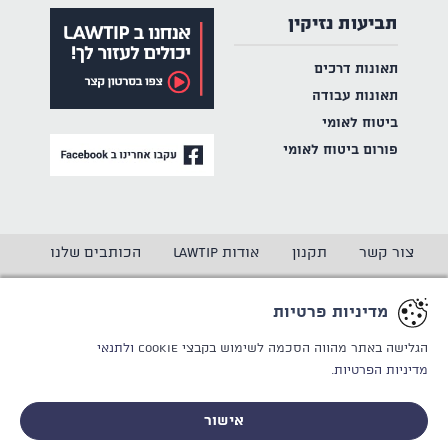
תביעות נזיקין
תאונות דרכים
תאונות עבודה
ביטוח לאומי
פורום ביטוח לאומי
צור קשר
תקנון
אודות LAWTIP
הכותבים שלנו
הצהרת נגישות
מדיניות פרטיות
מדיניות פרטיות
CREATED BY
WINSITE
© LAWTIP
הגלישה באתר מהווה הסכמה לשימוש בקבצי Cookie
ולתנאי
מדיניות הפרטיות.
אתר זה מוגן באמצעות reCAPTCHA ו
מדיניות הפרטיות
ותנאי
השימוש
של Google חלים עליו.
אישור
לייעוץ אישי וחסוי - ללא התחייבות