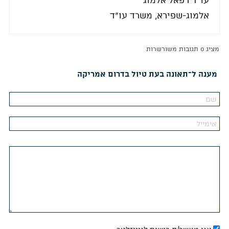
עו"ד רפאל אלמוג
אלמוג-שפירא, משרד עו"ד
מציג 0 תגובות משורשרות
מענה ל־תאונה בעת טיול בדרום אמריקה