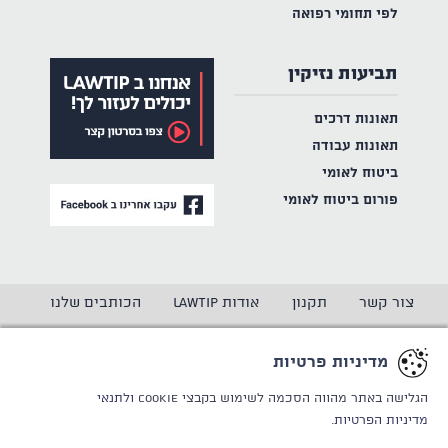
לפי תחומי רפואה
תביעות נזיקין
תאונות דרכים
תאונות עבודה
ביטוח לאומי
פורום ביטוח לאומי
צור קשר
תקנון
אודות LAWTIP
הכותבים שלנו
הצהרת נגישות
מדיניות פרטיות
מדיניות פרטיות
CREATED BY
WINSITE
© LAWTIP
הגלישה באתר מהווה הסכמה לשימוש בקבצי Cookie
ולתנאי
מדיניות הפרטיות.
אתר זה מוגן באמצעות reCAPTCHA ו
מדיניות הפרטיות
ותנאי
השימוש
של Google חלים עליו.