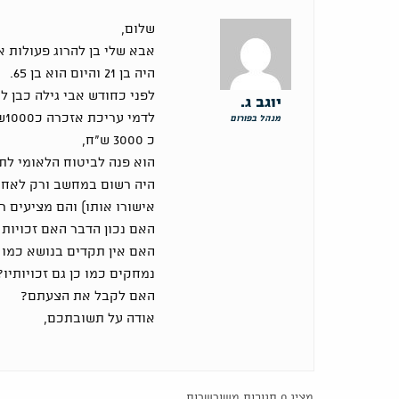
שלום,
אבא שלי בן להרוג פעולות 
היה בן 21 והיום הוא בן 65.
לפני כחודש אבי גילה כבן ל
יוגב ג.
לד
מנהל בפורום
כ 3000 ש"ח,
הוא פנה לביטוח הלאומי לתב
היה רשום במחשב ורק לאחר
אישורו אותו) והם מציעים רק 10,000 ש"ח רטרו מ007
האם נכון הדבר האם זכויות
האם אין תקדים בנושא כמו 
נמחקים כמו כן גם זכויותיו?
האם לקבל את הצעתם?
אודה על תשובתכם,
מציג 0 תגובות משורשרות