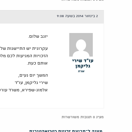
2 בינואר 2014 בשעה 9:08
יוגב שלום.
הזכויות המגיעות לכם מלפנ
עו"ד שירי
אותם כעת.
גליקמן
אורח
המשך יום נעים,
שירי גליקמן, עו"ד
אלמוג-שפירא, משרד עורכי
מציג 0 תגובות משורשרות
מענה ל־תביעת זכויות רטרואקטיבית