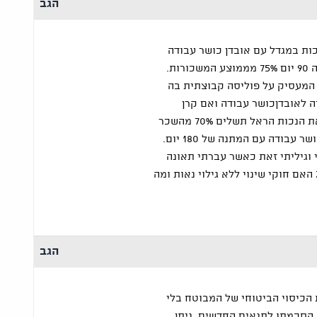
הגב
ות במגדל עם אובדן כושר עבודה
בשילוח זמן המתנה 90 יום 75% מממוצע המשכורות.
2014 חתם המעסיק על פוליסה קבוצתית בה
 לאובדןכושר עבודה ואם קרן
הפנסיה מאשרת את הנכות הראל תשלים 70% מהשכר
עבודה עם המתנה של 180 יום.
 וגיליתי זאת כאשר עברתי תאונה
אישית במרץ 2014 האם חוקי שינוי ללא גילוי נאות ומה
הגב
 הכיסוי הביטוחי של המבוטח בלי
הסכמתו לתנאים החדשים. ניתן