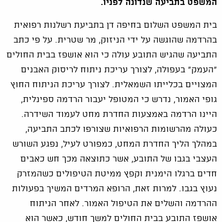
המשפט בתביעה שנדונה לפניו.
בית המשפט השלום בחיפה דן בתביעת רשלנות רפואית
בהרדמה שהוגשה על ידי הניזוק, מר שטרית. על פי כתב
התביעה שהגיש התובע עולה כי הוא אושפז בבית החולים
"העמק" בעפולה, לצורך עריכת ניתוח לריסוק האבנים
המצויים בכלייתו השמאלית. לצורך עריכת הניתוח החוץ
גופי האמור, נדרש כי המטופל יעבור הרדמה ספינלית,
היינו הרדמה באמצעות החדרת מחט לעמוד השידרה.
כעולה מהרשומות הרפואיות שצורפו לכתב התביעה,
במהלך הליך החדרת המחט, כמפורט לעיל, נפגע השורש
העצבי בגבו של התובע, אשר כתוצאה מכך חש כאבים
חדים ברגלו הימנית וקפץ ממיטת הטיפולים כשהמזרק
נעוץ בגבו. למרות זאת, הרופא המרדים המשיך בפעולות
ההרדמה והשלים את הטיפול האמור. לאחר הניתוח
אושפז התובע בבית החולים למשך חודש, כאשר הוא