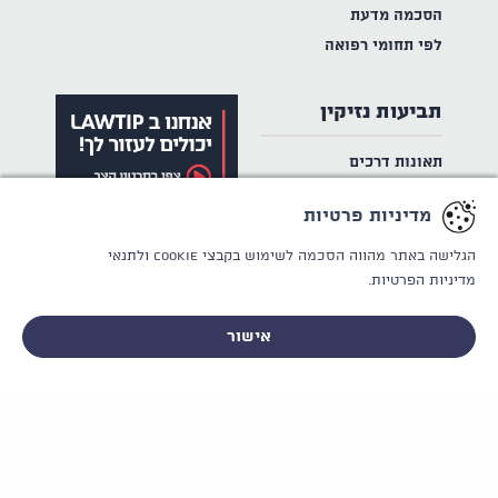
הסכמה מדעת
לפי תחומי רפואה
תביעות נזיקין
תאונות דרכים
תאונות עבודה
מדיניות פרטיות
ביטוח לאומי
פורום ביטוח לאומי
הגלישה באתר מהווה הסכמה לשימוש בקבצי Cookie
ולתנאי
מדיניות הפרטיות.
אישור
לייעוץ אישי וחסוי - ללא התחייבות
צור קשר
תקנון
אודות LAWTIP
הכותבים שלנו
הצהרת נגישות
מדיניות פרטיות
CREATED BY
WINSITE
© LAWTIP