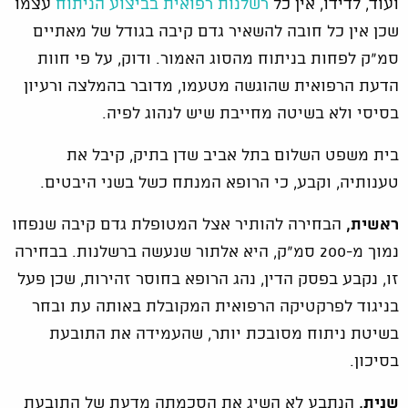
ועוד, לדידו, אין כל
רשלנות רפואית בביצוע הניתוח
עצמו
שכן אין כל חובה להשאיר גדם קיבה בגודל של מאתיים
סמ"ק לפחות בניתוח מהסוג האמור. ודוק, על פי חוות
הדעת הרפואית שהוגשה מטעמו, מדובר בהמלצה ורעיון
בסיסי ולא בשיטה מחייבת שיש לנהוג לפיה.
בית משפט השלום בתל אביב שדן בתיק, קיבל את
טענותיה, וקבע, כי הרופא המנתח כשל בשני היבטים.
ראשית,
הבחירה להותיר אצל המטופלת גדם קיבה שנפחו
נמוך מ-200 סמ"ק, היא אלתור שנעשה ברשלנות. בבחירה
זו, נקבע בפסק הדין, נהג הרופא בחוסר זהירות, שכן פעל
בניגוד לפרקטיקה הרפואית המקובלת באותה עת ובחר
בשיטת ניתוח מסובכת יותר, שהעמידה את התובעת
בסיכון.
שנית,
הנתבע לא השיג את הסכמתה מדעת של התובעת