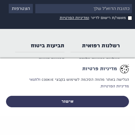
מאשר/ת רישום לדיור
ומדיניות הפרטיות
רשלנות רפואית
תביעות ביטוח
רשלנות רפואית בלידה
תביעות סיעוד
רשלנות רפואית בהריון
אובדן כושר עבודה
מדיניות פרטיות
רשלנות בניתוח
תביעות ביטוח חיים
הגלישה באתר מהווה הסכמה לשימוש בקבצי Cookie
ולתנאי
כשלים באבחון
מילון מונחי ביטוח
מדיניות הפרטיות.
טיפולי שיניים
צה"ל ומשרד הביטחון
אישור
לייעוץ אישי וחסוי - ללא התחייבות
פלסטיקה ואסתטיקה
הסכמה מדעת
לפי תחומי רפואה