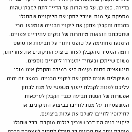
בדירה. כמו כן, על פי החוק על הדייר לתת לקבלן שהות
מספקת על מנת שיוכל לתקן את הליקויים שהתגלו.
בהנחה והקבלן מתקן את ליקויי הבנייה שנמצאו, הרי
שחסכתם הוצאות מיותרות של נזקים עתידיים צפויים.
הימנעו מחתימה על טופס ויתור על תביעות או טופס
דומה המסיר מהקבלן לאחר ביצוע התיקונים את אחריותו,
משום שייתכן ובעתיד יתעוררו ליקויים נוספים.
סיטואציה פחות נעימה היא במידה והקבלן אינו מוכן
משיקולים שונים לתקן את ליקויי הבנייה. במצב זה יהיה
עליכם לפנות לקבלת ייעוץ משפטי על מנת לבחון
אפשרות של הגשת תביעה כנגד הקבלן לערכאות
המשפטיות, על מנת לחייבו בביצוע התיקונים, או
לחילופין לחייבו לשלם את עלות ביצועם.
ליקויי בניה הם דבר שצריך לגלות מוקדם. ככל שתגלו
מוקדם יותר את הבעיה כך תוכלו לחסוך לעצמכם הרבה