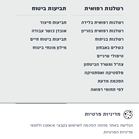
רשלנות רפואית
תביעות ביטוח
רשלנות רפואית בלידה
תביעות סיעוד
רשלנות רפואית בהריון
אובדן כושר עבודה
רשלנות בניתוח
תביעות ביטוח חיים
כשלים באבחון
מילון מונחי ביטוח
טיפולי שיניים
צה"ל ומשרד הביטחון
פלסטיקה ואסתטיקה
הסכמה מדעת
לפי תחומי רפואה
תביעות נזיקין
מדיניות פרטיות
תאונות דרכים
הגלישה באתר מהווה הסכמה לשימוש בקבצי Cookie
ולתנאי
תאונות עבודה
מדיניות הפרטיות.