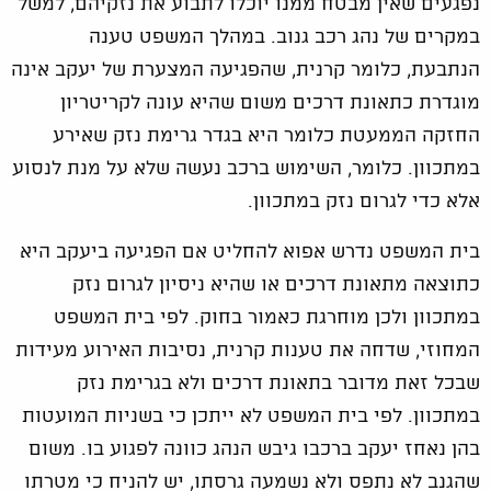
נפגעים שאין מבטח ממנו יוכלו לתבוע את נזקיהם, למשל
במקרים של נהג רכב גנוב. במהלך המשפט טענה
הנתבעת, כלומר קרנית, שהפגיעה המצערת של יעקב אינה
מוגדרת כתאונת דרכים משום שהיא עונה לקריטריון
החזקה הממעטת כלומר היא בגדר גרימת נזק שאירע
במתכוון. כלומר, השימוש ברכב נעשה שלא על מנת לנסוע
אלא כדי לגרום נזק במתכוון.
בית המשפט נדרש אפוא להחליט אם הפגיעה ביעקב היא
כתוצאה מתאונת דרכים או שהיא ניסיון לגרום נזק
במתכוון ולכן מוחרגת כאמור בחוק. לפי בית המשפט
המחוזי, שדחה את טענות קרנית, נסיבות האירוע מעידות
שבכל זאת מדובר בתאונת דרכים ולא בגרימת נזק
במתכוון. לפי בית המשפט לא ייתכן כי בשניות המועטות
בהן נאחז יעקב ברכבו גיבש הנהג כוונה לפגוע בו. משום
שהגנב לא נתפס ולא נשמעה גרסתו, יש להניח כי מטרתו