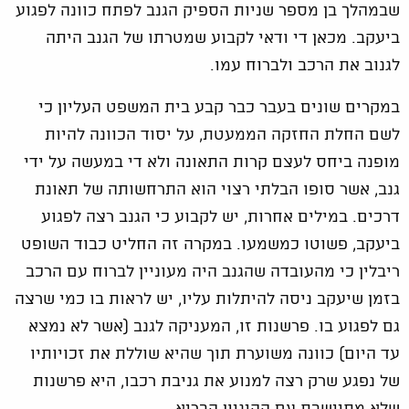
שבמהלך בן מספר שניות הספיק הגנב לפתח כוונה לפגוע
ביעקב. מכאן די ודאי לקבוע שמטרתו של הגנב היתה
לגנוב את הרכב ולברוח עמו.
במקרים שונים בעבר כבר קבע בית המשפט העליון כי
לשם החלת החזקה הממעטת, על יסוד הכוונה להיות
מופנה ביחס לעצם קרות התאונה ולא די במעשה על ידי
גנב, אשר סופו הבלתי רצוי הוא התרחשותה של תאונת
דרכים. במילים אחרות, יש לקבוע כי הגנב רצה לפגוע
ביעקב, פשוטו כמשמעו. במקרה זה החליט כבוד השופט
ריבלין כי מהעובדה שהגנב היה מעוניין לברוח עם הרכב
בזמן שיעקב ניסה להיתלות עליו, יש לראות בו כמי שרצה
גם לפגוע בו. פרשנות זו, המעניקה לגנב (אשר לא נמצא
עד היום) כוונה משוערת תוך שהיא שוללת את זכויותיו
של נפגע שרק רצה למנוע את גניבת רכבו, היא פרשנות
שלא מתיישבת עם ההיגיון הבריא.