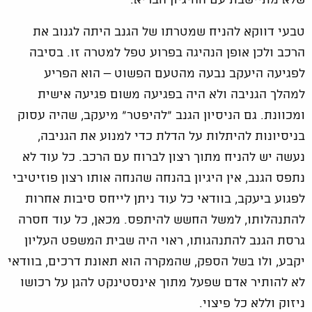
טבעי דווקא להניח שמטרתו של הגנב היתה לגנוב את
הרכב ולכן אופן הנהיגה בפרוע טפל למטרה זו. בסיבה
לפגיעה היעקב נבעה מהטעם הפשוט – הוא הפריע
למהלך הגניבה ולא היה בפגיעה משום פגיעה אישית
ומכוונת. גם הניסיון הגנב "להיפטר" מיעקב, שהיה עסוק
בניסיונות להיתלות על הדלת כדי למנוע את הגניבה,
נעשה יש להניח מתוך רצון לברוח עם הרכב. כל עוד לא
נתפס הגנב, אין היגיון בהנחה שהנחה אותו רצון פוזיטיבי
לפגוע ביעקב, בוודאי כל עוד ניתן לייחס סיבות אחרות
להתנהלותו, למשל החשש להיתפס. מכאן, כל עוד חסרה
גרסת הגנב להתנהגותו, ראוי היה שבית המשפט העליון
יקבע, ולו בשל הספק, שהמקרה הוא תאונת דרכים, בוודאי
לא להותיר אדם שפעל מתוך אינסטינקט להגן על רכושו
ניזוק וללא כל פיצוי.