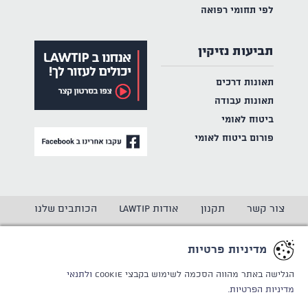
לפי תחומי רפואה
תביעות נזיקין
תאונות דרכים
תאונות עבודה
ביטוח לאומי
פורום ביטוח לאומי
צור קשר
תקנון
אודות LAWTIP
הכותבים שלנו
הצהרת נגישות
מדיניות פרטיות
מדיניות פרטיות
CREATED BY
WINSITE
© LAWTIP
הגלישה באתר מהווה הסכמה לשימוש בקבצי Cookie
ולתנאי
מדיניות הפרטיות.
אתר זה מוגן באמצעות reCAPTCHA ו
מדיניות הפרטיות
ותנאי
השימוש
של Google חלים עליו.