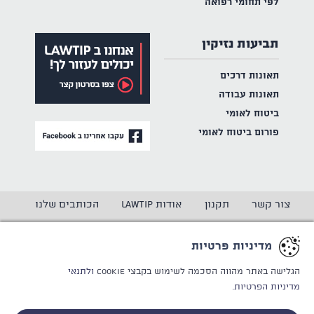
לפי תחומי רפואה
תביעות נזיקין
תאונות דרכים
תאונות עבודה
ביטוח לאומי
פורום ביטוח לאומי
צור קשר
תקנון
אודות LAWTIP
הכותבים שלנו
הצהרת נגישות
מדיניות פרטיות
מדיניות פרטיות
CREATED BY
WINSITE
© LAWTIP
הגלישה באתר מהווה הסכמה לשימוש בקבצי Cookie
ולתנאי
מדיניות הפרטיות.
אתר זה מוגן באמצעות reCAPTCHA ו
מדיניות הפרטיות
ותנאי
השימוש
של Google חלים עליו.