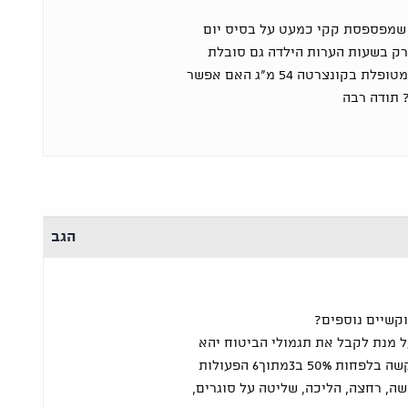
לום רב יש לי ילדה בת 9.5 שמפספסת קקי כמעט על בסיס יום
רק בשעות הערות הילדה גם סובלת
מהפרעת קשב וריכוז קשה ומטופלת בקונצרטה 54 מ"ג האם אפשר
 תודה רבה
הגב
קשיים נוספים?
ל מנת לקבל את תגמולי הביטוח יהא
עליך להראות כי בתך מתקשה בלפחות 50% ב3מתוך6 הפעולות
שה, רחצה, הליכה, שליטה על סוגרים,