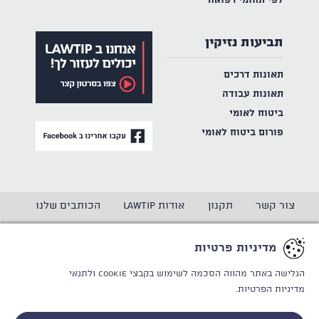
לפי תחומי רפואה
תביעות נזיקין
תאונות דרכים
תאונות עבודה
ביטוח לאומי
פורום ביטוח לאומי
צור קשר
תקנון
אודות LAWTIP
הכותבים שלנו
הצהרת נגישות
מדיניות פרטיות
מדיניות פרטיות
CREATED BY
WINSITE
© LAWTIP
הגלישה באתר מהווה הסכמה לשימוש בקבצי Cookie
ולתנאי
מדיניות הפרטיות.
אתר זה מוגן באמצעות reCAPTCHA ו
מדיניות הפרטיות
ותנאי
השימוש
של Google חלים עליו.