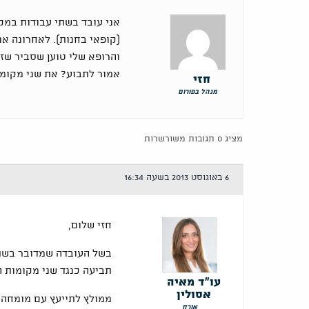
אני עובד בשתי עבודות במק
(קופאי בחנות). לאחרונה אנ
והרופא שלי טוען שסביר שז
אמור לתבוע? את שני מקומ
חזי
מנהל בפורום
מציג 0 תגובות משורשרות
6 באוגוסט 2013 בשעה 16:34
חזי שלום,
בשל העובדה שמדובר בשתי
תביעה כנגד שני מקומות ה
עו"ד מאיה
אסולין
ממולץ לתייעץ עם מומחה ר
אורח