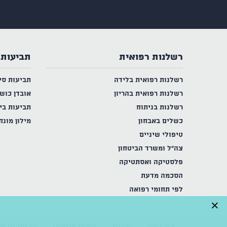
רשלנות רפואית
תביעות 
רשלנות רפואית בלידה
תביעות סי
רשלנות רפואית בהריון
אובדן כוש
רשלנות בניתוח
תביעות בי
כשלים באבחון
מילון מונח
טיפולי שיניים
צה"ל ומשרד הביטחון
פלסטיקה ואסתטיקה
הסכמה מדעת
לפי תחומי רפואה
×
צור קשר
תקנון
אודות LAWTIP
הכותבים של