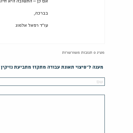
אם כן – התשובה היא חיוב
בברכה,
עו"ד רפאל אלמוג
מציג 0 תגובות משורשרות
מענה ל־פיצוי תאונת עבודה מתקזז מתביעת נזיקין