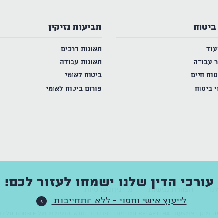
ביטוח
תביעות נזיקין
עוד
תאונות דרכים
ר עבודה
תאונות עבודה
טוח חיים
ביטוח לאומי
י ביטוח
פורום ביטוח לאומי
עורכי הדין שלנו ישמחו לעזור לכם!
נו
הצהרת נגישות
מדיניות פרטיות
לייעוץ אישי וחסוי - ללא התחייבות
וגן באמצעות reCAPTCHA ו
מדיניות הפרטיות
ותנאי השימוש
של Google חלים עליו.