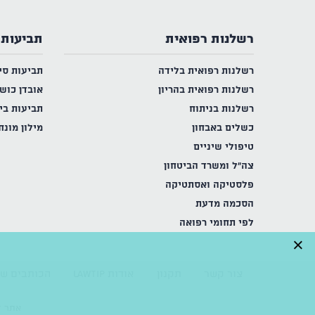
רשלנות רפואית
תביעות 
רשלנות רפואית בלידה
תביעות סי
רשלנות רפואית בהריון
אובדן כוש
רשלנות בניתוח
תביעות בי
כשלים באבחון
מילון מונח
טיפולי שיניים
צה"ל ומשרד הביטחון
פלסטיקה ואסתטיקה
הסכמה מדעת
לפי תחומי רפואה
×
צור קשר
תקנון
אודות LAWTIP
הכותבים של
אתר זה מ