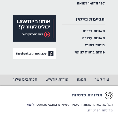
לפי תחומי רפואה
תביעות נזיקין
תאונות דרכים
תאונות עבודה
ביטוח לאומי
פורום ביטוח לאומי
צור קשר
תקנון
אודות LAWTIP
הכותבים שלנו
הצהרת נגישות
מדיניות פרטיות
מדיניות פרטיות
CREATED BY
WINSITE
© LAWTIP
הגלישה באתר מהווה הסכמה לשימוש בקבצי Cookie
ולתנאי
מדיניות הפרטיות.
אתר זה מוגן באמצעות reCAPTCHA ו
מדיניות הפרטיות
ותנאי
השימוש
של Google חלים עליו.