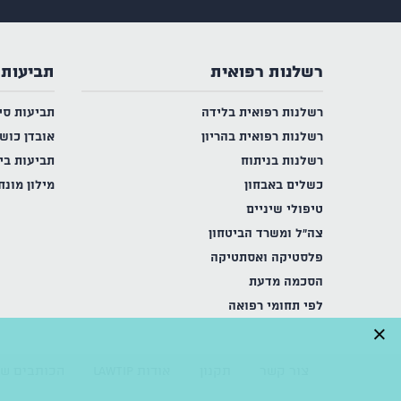
רשלנות רפואית
תביעות 
רשלנות רפואית בלידה
תביעות סי
רשלנות רפואית בהריון
אובדן כוש
רשלנות בניתוח
תביעות בי
כשלים באבחון
מילון מונח
טיפולי שיניים
צה"ל ומשרד הביטחון
פלסטיקה ואסתטיקה
הסכמה מדעת
לפי תחומי רפואה
×
צור קשר
תקנון
אודות LAWTIP
הכותבים של