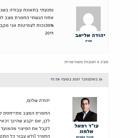
אחוז הגשתי החמרת מצב לפ
30%נכות לצמיטות אני מק
2011
יהודה אליאב
אורח
מציג 0 תגובות משורשרות
26 באוקטובר 2021 בשעה 15:58
יהודה שלום,
החמרת המצב מתייחסת למ
לכן, אם יקבע שהינך זכאי 
עו"ד רפאל
לקבל את הפיצוי מהמועד 
אלמוג
החמיר (ולא עבור כל התקו
מנהל בפורום