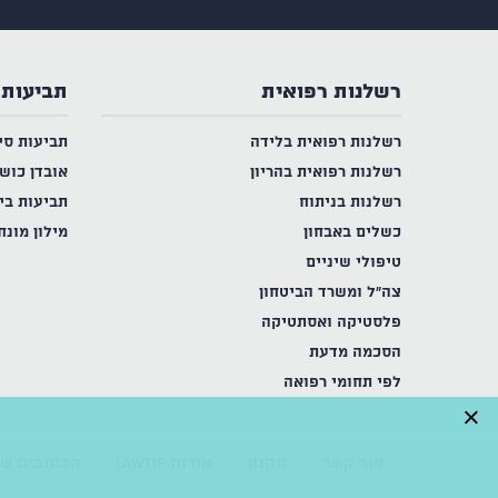
רשלנות רפואית
תביעות 
רשלנות רפואית בלידה
תביעות סי
רשלנות רפואית בהריון
אובדן כוש
רשלנות בניתוח
תביעות בי
כשלים באבחון
מילון מונח
טיפולי שיניים
צה"ל ומשרד הביטחון
פלסטיקה ואסתטיקה
הסכמה מדעת
לפי תחומי רפואה
×
צור קשר
תקנון
אודות LAWTIP
הכותבים של