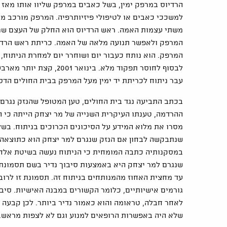
הרדיוס במרפק ימין, בשל כאבים במרפק שליוו אותו מאז 
למשככי כאבים או לטיפולי פיזיותרפיה. המרפק מורכב מש
משתי עצמות האמה. ראש הרדיוס הוא החלק של העצם שנמצ
המרפק ולאפשר תנועה מלאה של האמה. כריתת ראש הרדיוס
המרפק. הוא נותח כעבור יום ושוחרר יום למחרת הניתוח
לבסוף לחוסר תפקוד מלא. 
עבר ניתוח לכריתת יד ימין מעל המרפק בבית החולים הדסה
בכתב התביעה נגד בית החולים, טען המטופל שהנזק נגרם
ההרדמה, טענתו העיקרית השנייה של מר יצחק הייתה כי ה
מסרו את מלוא המידע על הסיכונים הכרוכים בניתוח. ב
שנתבקשה לבחון אם הנזק שנגרם למר יצחק הוא כתוצאה 
במסקנותיה כתבה המומחית כי הניתוח נעשה בשיטת אלחוש
עד מחצית האחוז מהמנותחים בניתוח זה. תסמונת זו לר
גורמים אישיותיים, כלומר הקשורים במבנה האישיות. סיב
לאחר חבלה, טראומה והוא כאמור נדיר ביותר. לכן קבעה 
שלא היה באפשרות הרופאים למנוע וגם לא לצפות מראש.