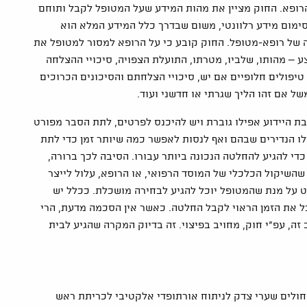
רופא. החוק מציין את מהות המידע שעל המטופל לקבל ותוחם
ימום מידע רלוונטי, משום שבדרך כלל המידע המלא הוא
ה של רופא-מטופל. החוק קובע כי על הרופא למסור למטופל את
ע – מהותו, שלביו, מטרתו, התועלת הצפויה, סיכויי ההצלחה
טיפולים חלופיים אם יש, סיכויי הצלחתם והסיכונים הכרוכים
ל אם זהו הליך שגרתי או חדשני ועוד.
בת היידוע אפילו גוברת ויש להיכנס לפרטים, לתת הסבר מפורט
ו הנדירים שבהם ואף לנסות לאפשר כמה שיותר זמן כדי לתת
י להגיע להחלטה הנכונה ביותר עבורו. הסיבה לכך ברורה,
השיקול הכלכלי של המוסד הרפואי, או הרופא, עלול לייצר
וט על מנת שהמטופל יוכל להגיע לבחירה מושכלת. ככלל יש
 את הזמן הראוי לקבל החלטה. כאשר אין הסכמה מדעת, הרי
ה, עפ"י חוק, מחויב בפיצוי. זה בדיוק המקרה שהגיע לבית
שלמה יצחק בן 39, אושפז בבית החולים שערי צדק לניתוח אורתופדי אלקטיבי לכריתת ראש