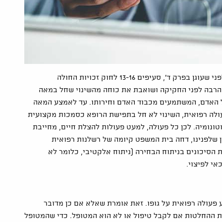
הסכמה מדעת היא מונח יסוד בתחום זכויות החולה, עוד לפני שעוגן בפרק ד', סעיפים 13-16 לחוק זכויות החולה
ית עוד הרבה לפני החקיקה ושואבת את כוחה מהשינוי שחל במאה
 האדם, המשתמעים מכבוד האדם וחירותו. עד לאמצע המאה
ולה רפואית, השינוי לא חל בתפישת הרופא כסמכות מקצועית
ונומיה. לכן כל פעולה, למעט פעולות להצלת חיים, מחייבת
שלפנינו, דחה בית המשפט קיומה של רשלנות רפואית
הסיכונים בניתוח הבחירה (ניתוח אלקטיבי, כלומר לא
י לפיצוי.
פעולה רפואית על גופו. זאת אומרת שאלא אם כן מדובר
ת ההחלטות אם לקבל טיפול או לא הוא המטופל. כדי שהמטופל