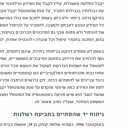
יקבל החלטה מושכלת, עליו לקבל את המידע הרלוונטי מה
את גבולותיו בגבולות הסביר, על מנת שהמטופל יקבל מקס
בהיקף נרחב ביותר ולא ניתן באמת לסכם את כולו בפגיש
כל המידע הנוגע לאבחון ולמצבו, להסביר על הטיפול המוצ
של הטיפול ולא פחות מכך גם הסיכונים הכרוכים בטיפול, 
בהם, הסכנה בהעדר טיפול וכל עובדה רלוונטית אחרת, למש
באופן לא מפתיע דווקא בניתוחי בחירה, שינם דחופים, חו
ואף להרחיב את היידוע בתחום הסיבוכים האפשריים, אפיל
למטופל את השהות הנדרשת לשקול את הנושא מכל זווית כד
אחוז גבוה מהניתוחים האלקטיביים הם קוסמטיים ומשום ש
ניגוד עניינים או להתפרש ככזה. לכן נדרשים הרחבה ופיר
לתת את המידע כמה שיותר מוקדם על מנת שהמטופל יקבל
שהצד השני הוא שיש פגיעה באוטונומיה של המטופל ומצב ז
המשפט המחוזי, שעליו נסוב מאמר זה.
ניתוח יד שהסתיים בתביעת רשלנות
באוקטובר 1996, כשהיה 