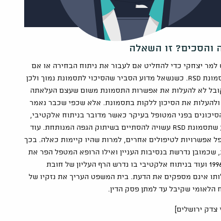
ה והסכים? זו השאלה
למר יצחקי כדי להחליט אם לעבור את ניתוח הבחירה או אם
לאו, לא ציין הרופא בפני המטופל את הסיכון האפשרי לתסמונת RSD. כשנשאל מדוע הסביר שהסיכוי לתסמונת נמוך ולכן
שמקובל לא להעלות את אפשרות התסמונת משום שעצם העלאתה
ולהעלות את הסיכון ללקות בתסמונת. אלא שכפי שכבר נאמר
יכונים בפני המטופל בעיקר כאשר מדובר בניתוח אלקטיבי,
שאינו נחוץ אלא נתון לבחירה, בעיקר לאור העובדה שידוע שתסמונת RSD עשויה להסתיים בשיתוק הגפה המנותחת. עוד
פל אפשרויות לטיפולים אחרים, למרות שהיו קיימות כאלה. בכך
כמובן נדרשת בנסיבות העניין ואילו הרופא המטפל הפר את
חובתו המשתמעת מסעיף 13 לחוק זכויות החולה התשנ"ו-1996 ועוד בניתוח אלקטיבי בו נדרש הרף העליון של חובת
ותו אינם מספקים את הדעת. בית המשפט העריך את נזקיו של