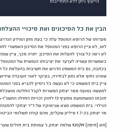
הייעוץ ניתן ללא התחייבות
הבין את כל הסיכונים ואת סיכויי ההצלח
מעדותו של הרופא המטפל עלה כי בעת מתן המידע הנדרש 
לא ראה כל צורך להעלות את הסיכון. יתרה מכך, ציין 
כאפשרות עשויה לערער את יציבותו הנפשית של המטופל 
בכתבה, גם בית המשפט הדגיש את חשיבות בהעלאת כל הס
ציין בית המשפט כי לא נעשה כל ניסיון להביא בפני המטו
למעשה נמנעה ממר יצחק הפשרות לקבל החלטה מושכלת, ש
הגילוי. בית המשפט מצא שנימוקיו של ד"ר יצחקי להתנהל
מר יצחק בכ-1.7 מיליון שקלים, מהם קוזזו תשלומי הביטוח הלאומי שקיבל עד למתן פסק הדין.
[תא (חיפה) 920/99‏ ‏שלמה יצחק נ' עמותת בית חולים שערי צדק ירושלים]