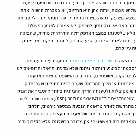
נפגע במרפקו כשהיה ילד בן שבע ובגינם נדרש מפעם לפעם
לוש עצמות, אחת מהן היא הרדיוס, או בעברית חישור, אחת
א במרפק ונראה כמו דיסקית ולו שני תפקידים – לייצב את
, באם אין נזק נוסף למרפק, לא אמורה לפגוע בפעולת
, אלא שלטענתו במצב המרפק חלה הידרדרות מידית, שהביאה
בינואר 2001, קצת יותר מארבע שנים לאחר הניתוח, הגיע המרפק לחוסר תפקוד ומר יצחק
 עין כרם.
 כתוצאה
מרשלנות רפואית בניתוח
ופגיעה בעצב בעת מתן
סכמתו לביצוע הניתוח ניתנה שלא מדעת, הואיל והרופאים לא
שלבים הקדם משפטיים, מינה בית המשפט מומחית מטעמו
מהניתוח או הליך ההרדמה שעבר בבית החולים שערי צדק.
 מקובלות ולטענתה הדרך ההגיונית ביותר להסביר את הנזק
שנגרם למר יצחק היא באמצעות סיבוך נדיר בשם תסמונת RSD) Reflex Sympathetic Dystrophy), שמתרחש בשליש
וב מתרחשת לאחר טראומה ונובעת ממספר גורמים, חלקם
וך זה מקורו בתגובת-יתר של מערכת העצבים הנגרמת לרוב
מומחית בית המשפט כי אין מדובר ברשלנות אלא בסיבוך נדיר